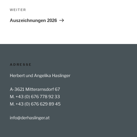
Nächster
WEITER
Beitrag
Auszeichnungen 2026
ADRESSE
Herbert und Angelika Haslinger
A-3621 Mitterarnsdorf 67
M. +43 (0) 676 778 92 33
M. +43 (0) 676 629 89 45
info@derhaslinger.at